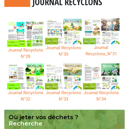
JOURNAL RECYCLONS
Journal
Journal Recyclons
Journal Recyclons
Recyclons_N°31
N°30
N°28
Journal Recyclons
Journal Recyclons
Journal Recyclons
N°32
N°33
N°34
Où jeter vos déchets ?
Recherche