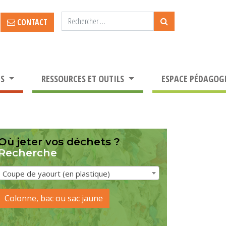
CONTACT
TS
RESSOURCES ET OUTILS
ESPACE PÉDAGOG
Où jeter vos déchets ?
Recherche
Coupe de yaourt (en plastique)
Colonne, bac ou sac jaune