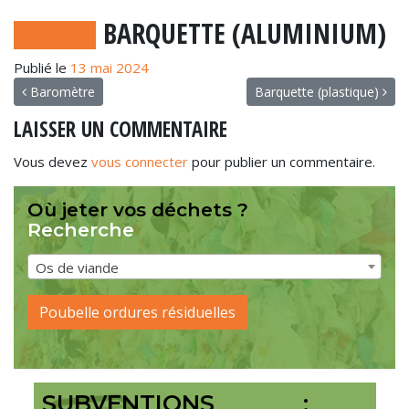
BARQUETTE (ALUMINIUM)
Publié le
13 mai 2024
NAVIGATION
Baromètre
Barquette (plastique)
LAISSER UN COMMENTAIRE
Vous devez
vous connecter
pour publier un commentaire.
Où jeter vos déchets ?
Recherche
Os de viande
Poubelle ordures résiduelles
SUBVENTIONS :