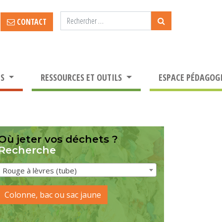
CONTACT
TS
RESSOURCES ET OUTILS
ESPACE PÉDAGOG
Où jeter vos déchets ?
Recherche
Rouge à lèvres (tube)
Colonne, bac ou sac jaune