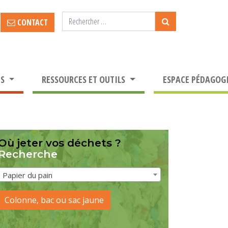
CONTACT
TS
RESSOURCES ET OUTILS
ESPACE PÉDAGOG
Où jeter vos déchets ?
Recherche
Papier du pain
Colonne, bac ou sac jaune