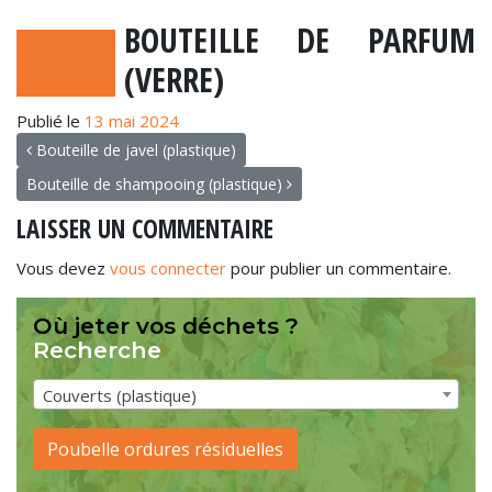
BOUTEILLE DE PARFUM
(VERRE)
Publié le
13 mai 2024
NAVIGATION
Bouteille de javel (plastique)
Bouteille de shampooing (plastique)
LAISSER UN COMMENTAIRE
Vous devez
vous connecter
pour publier un commentaire.
Où jeter vos déchets ?
Recherche
Couverts (plastique)
Poubelle ordures résiduelles