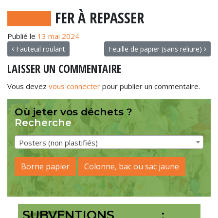
FER À REPASSER
Publié le
13 mai 2024
NAVIGATION
Fauteuil roulant
Feuille de papier (sans reliure)
LAISSER UN COMMENTAIRE
Vous devez
vous connecter
pour publier un commentaire.
Où jeter vos déchets ?
Recherche
Posters (non plastifiés)
Borne papier
Colonne, bac ou sac jaune
SUBVENTIONS :