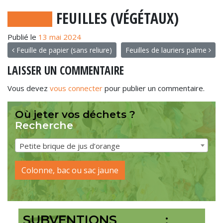
FEUILLES (VÉGÉTAUX)
Publié le
13 mai 2024
NAVIGATION
Feuille de papier (sans reliure)
Feuilles de lauriers palme
LAISSER UN COMMENTAIRE
Vous devez
vous connecter
pour publier un commentaire.
Où jeter vos déchets ?
Recherche
Petite brique de jus d’orange
Colonne, bac ou sac jaune
SUBVENTIONS :