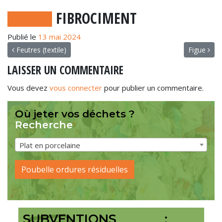
FIBROCIMENT
Publié le
13 mai 2024
NAVIGATION
Feutres (textile)
Figue
LAISSER UN COMMENTAIRE
Vous devez
vous connecter
pour publier un commentaire.
Où jeter vos déchets ?
Recherche
Plat en porcelaine
Poubelle ordures résiduelles
SUBVENTIONS :