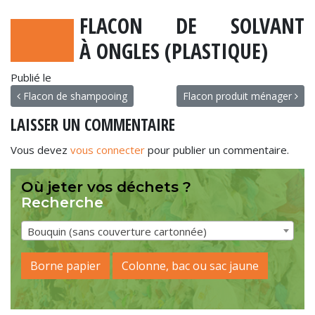
FLACON DE SOLVANT
À ONGLES (PLASTIQUE)
Publié le
NAVIGATION
Flacon de shampooing
Flacon produit ménager
LAISSER UN COMMENTAIRE
Vous devez
vous connecter
pour publier un commentaire.
Où jeter vos déchets ?
Recherche
Bouquin (sans couverture cartonnée)
Borne papier
Colonne, bac ou sac jaune