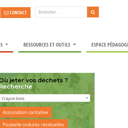
CONTACT
TS
RESSOURCES ET OUTILS
ESPACE PÉDAGOG
Où jeter vos déchets ?
Recherche
Crayon bois
Association caritative
Poubelle ordures résiduelles