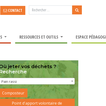
CONTACT
TS
RESSOURCES ET OUTILS
ESPACE PÉDAGOG
Où jeter vos déchets ?
Recherche
Pain rassi
Composteur
Point d'apport volontaire de