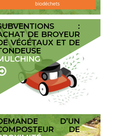
biodéchets
SUBVENTIONS :
ACHAT DE BROYEUR
DE VÉGÉTAUX ET DE
TONDEUSE
MULCHING
DEMANDE D’UN
COMPOSTEUR DE