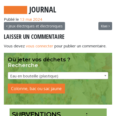
JOURNAL
Publié le
13 mai 2024
NAVIGATION
Jeux électriques et électroniques
Kiwi
LAISSER UN COMMENTAIRE
Vous devez
vous connecter
pour publier un commentaire.
Où jeter vos déchets ?
Recherche
Eau en bouteille (plastique)
Colonne, bac ou sac jaune
SUBVENTIONS :