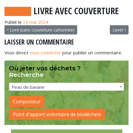
LIVRE AVEC COUVERTURE
Publié le
13 mai 2024
NAVIGATION
Livre (sans couverture cartonnée)
Livret
LAISSER UN COMMENTAIRE
Vous devez
vous connecter
pour publier un commentaire.
Où jeter vos déchets ?
Recherche
Peau de banane
Composteur
Point d'apport volontaire de biodéchets