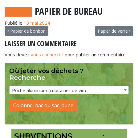
PAPIER DE BUREAU
Publié le
13 mai 2024
NAVIGATION
Papier de bonbon
Papier de verre
LAISSER UN COMMENTAIRE
Vous devez
vous connecter
pour publier un commentaire.
Où jeter vos déchets ?
Recherche
Poche aluminium (cubitainer de vin)
Colonne, bac ou sac jaune
SUBVENTIONS :