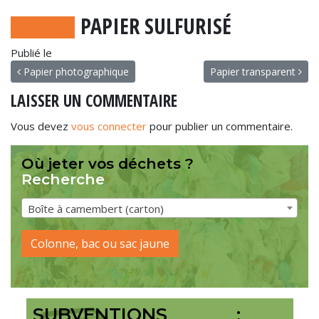
PAPIER SULFURISÉ
Publié le
NAVIGATION
Papier photographique
Papier transparent
LAISSER UN COMMENTAIRE
Vous devez
vous connecter
pour publier un commentaire.
Où jeter vos déchets ?
Recherche
Boîte à camembert (carton)
Colonne, bac ou sac jaune
SUBVENTIONS :