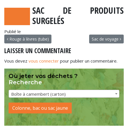
SAC DE PRODUITS
SURGELÉS
Publié le
NAVIGATION
Rouge à lèvres (tube)
Sac de voyage
LAISSER UN COMMENTAIRE
Vous devez
vous connecter
pour publier un commentaire.
Où jeter vos déchets ?
Recherche
Boîte à camembert (carton)
Colonne, bac ou sac jaune