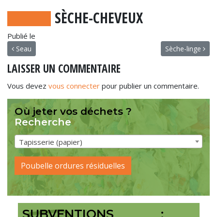
SÈCHE-CHEVEUX
Publié le
NAVIGATION
Seau
Sèche-linge
LAISSER UN COMMENTAIRE
Vous devez
vous connecter
pour publier un commentaire.
Où jeter vos déchets ?
Recherche
Tapisserie (papier)
Poubelle ordures résiduelles
SUBVENTIONS :