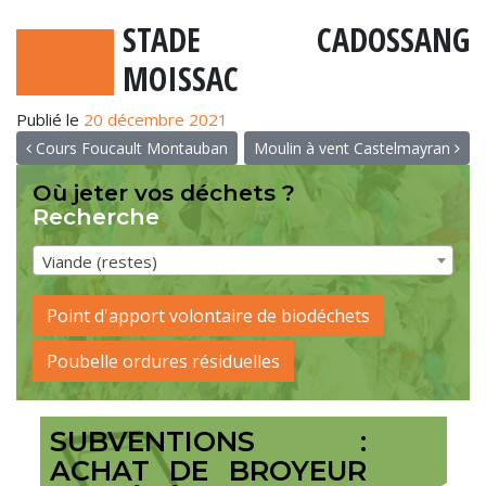
STADE CADOSSANG
MOISSAC
Publié le
20 décembre 2021
NAVIGATION
Cours Foucault Montauban
Moulin à vent Castelmayran
Où jeter vos déchets ?
Recherche
Viande (restes)
Point d'apport volontaire de biodéchets
Poubelle ordures résiduelles
SUBVENTIONS :
ACHAT DE BROYEUR