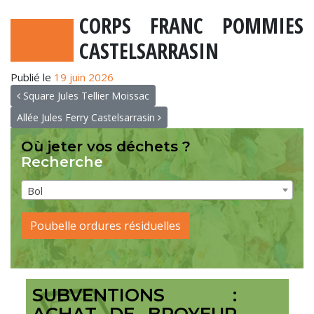
CORPS FRANC POMMIES
CASTELSARRASIN
Publié le
19 juin 2026
NAVIGATION
Square Jules Tellier Moissac
Allée Jules Ferry Castelsarrasin
Où jeter vos déchets ?
Recherche
Bol
Poubelle ordures résiduelles
SUBVENTIONS :