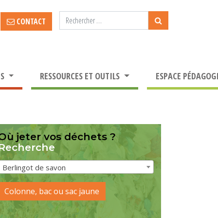
CONTACT
TS
RESSOURCES ET OUTILS
ESPACE PÉDAGOG
Où jeter vos déchets ?
Recherche
Berlingot de savon
Colonne, bac ou sac jaune