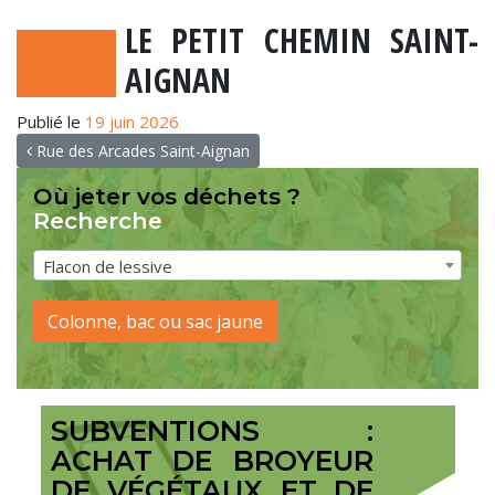
LE PETIT CHEMIN SAINT-
AIGNAN
Publié le
19 juin 2026
NAVIGATION
Rue des Arcades Saint-Aignan
Où jeter vos déchets ?
Recherche
Flacon de lessive
Colonne, bac ou sac jaune
SUBVENTIONS :
ACHAT DE BROYEUR
DE VÉGÉTAUX ET DE