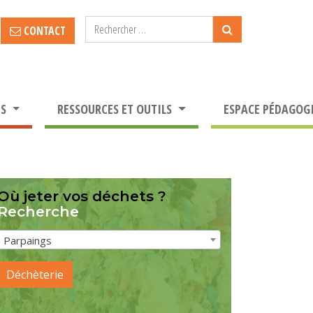
CONTACT
TS
RESSOURCES ET OUTILS
ESPACE PÉDAGOG
Où jeter vos déchets ?
Recherche
Parpaings
Déchèterie