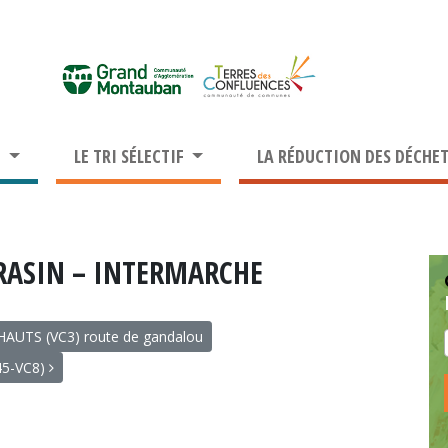
S
LE TRI SÉLECTIF
LA RÉDUCTION DES DÉCHE
RRASIN – INTERMARCHE
AUTS (VC3) route de gandalou
45-VC8)