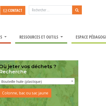
CONTACT
TS
RESSOURCES ET OUTILS
ESPACE PÉDAGOG
Où jeter vos déchets ?
Recherche
Bouteille huile (plastique)
Colonne, bac ou sac jaune