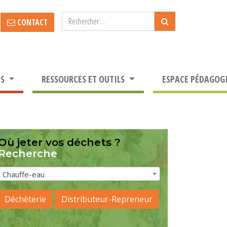
CONTACT
TS
RESSOURCES ET OUTILS
ESPACE PÉDAGOG
Où jeter vos déchets ?
Recherche
Chauffe-eau
Déchèterie
Distributeur-Repreneur