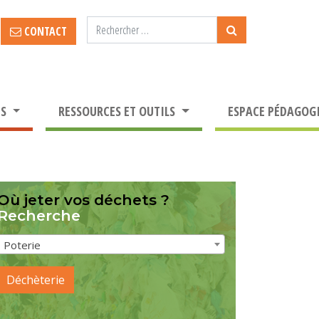
CONTACT
TS
RESSOURCES ET OUTILS
ESPACE PÉDAGOG
Où jeter vos déchets ?
Recherche
Poterie
Déchèterie