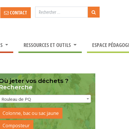
CONTACT
TS
RESSOURCES ET OUTILS
ESPACE PÉDAGOG
Où jeter vos déchets ?
Recherche
Rouleau de PQ
Colonne, bac ou sac jaune
Composteur