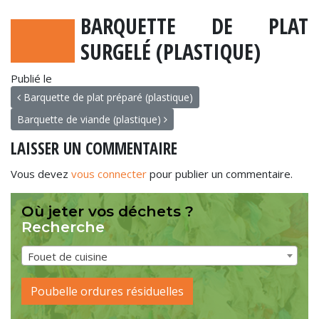
BARQUETTE DE PLAT
SURGELÉ (PLASTIQUE)
Publié le
NAVIGATION
Barquette de plat préparé (plastique)
Barquette de viande (plastique)
LAISSER UN COMMENTAIRE
Vous devez
vous connecter
pour publier un commentaire.
Où jeter vos déchets ?
Recherche
Fouet de cuisine
Poubelle ordures résiduelles