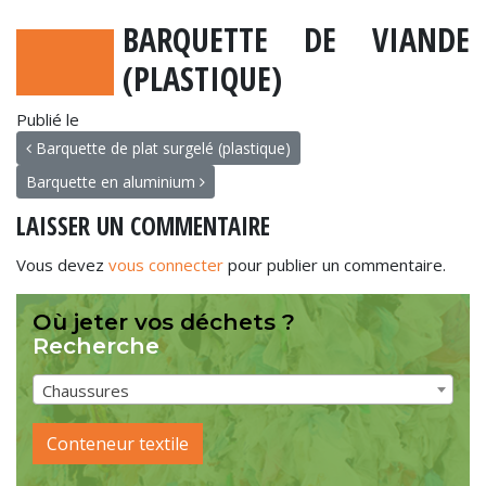
BARQUETTE DE VIANDE
(PLASTIQUE)
Publié le
NAVIGATION
Barquette de plat surgelé (plastique)
Barquette en aluminium
LAISSER UN COMMENTAIRE
Vous devez
vous connecter
pour publier un commentaire.
Où jeter vos déchets ?
Recherche
Chaussures
Conteneur textile